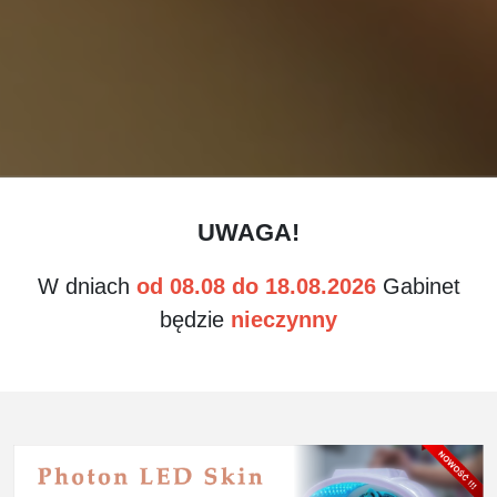
UWAGA!
W dniach
od 08.08 do 18.08.2026
Gabinet
będzie
nieczynny