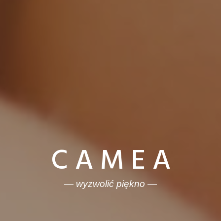
C A M E A
— wyzwolić piękno —