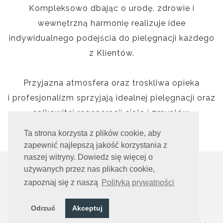
Kompleksowo dbając o urodę, zdrowie i
wewnętrzną harmonię realizuje idee
indywidualnego podejścia do pielęgnacji każdego
z Klientów.
Przyjazna atmosfera oraz troskliwa opieka
i profesjonalizm sprzyjają idealnej pielęgnacji oraz
całkowitej regeneracji ciała i zmysłów.
Ta strona korzysta z plików cookie, aby
zapewnić najlepszą jakość korzystania z
naszej witryny. Dowiedz się więcej o
używanych przez nas plikach cookie,
zapoznaj się z naszą
Polityką prywatności
OFERTA ZABIEGÓW
Odrzuć
Akceptuj